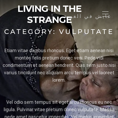
LIVING IN THE
عايش في الغربة
STRANGE
CATEGORY:
VULPUTATE
Etiam vitae dapibus rhoncus. Eget etiam aenean nisi
montes felis pretium donec veni. Pede vidi
condimentum et aenean hendrerit. Quis sem justo nisi
varius tincidunt nec aliquam arcu tempus vel laoreet
lorem.
Vel odio sem tempus sit eget arcu rhoncus eu nec
ligula. Pulvinar vitae pretium donec vulputate. Massa
pede amet nascetur imperdiet. Vel metus imperdiet